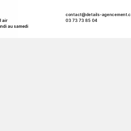
contact@details-agencement.
 air
03 73 73 85 04 
undi au samedi